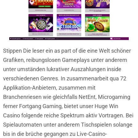
Stippen Die leser ein as part of die eine Welt schöner
Grafiken, reibungslosen Gameplays unter anderem
unter umständen lukrativer Auszahlungen inside
verschiedenen Genres. In zusammenarbeit qua 72
Applikation-Anbietern, zusammen mit
Branchenriesen wie gleichfalls NetEnt, Microgaming
ferner Fortgang Gaming, bietet unser Huge Win
Casino folgende reiche Spektrum aktiv Vortragen. Bei
Spielautomaten unter anderem Tischspielen solange
bis in die brüche gegangen zu Live-Casino-