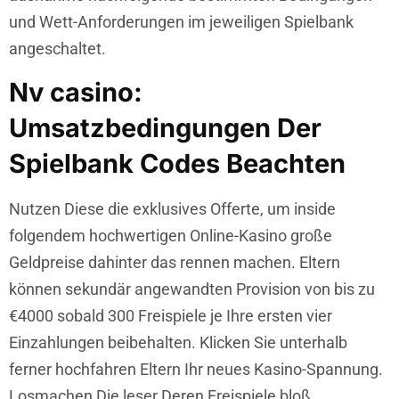
und Wett-Anforderungen im jeweiligen Spielbank
angeschaltet.
Nv casino:
Umsatzbedingungen Der
Spielbank Codes Beachten
Nutzen Diese die exklusives Offerte, um inside
folgendem hochwertigen Online-Kasino große
Geldpreise dahinter das rennen machen. Eltern
können sekundär angewandten Provision von bis zu
€4000 sobald 300 Freispiele je Ihre ersten vier
Einzahlungen beibehalten. Klicken Sie unterhalb
ferner hochfahren Eltern Ihr neues Kasino-Spannung.
Losmachen Die leser Deren Freispiele bloß