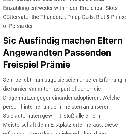
Einzahlung entweder within den Erreichbar-Slots
Göttervater the Thunderer, Pinup Dolls, Riot & Prince
of Persia der.
Sic Ausfindig machen Eltern
Angewandten Passenden
Freispiel Prämie
Sehr beliebt man sagt, sie seien unserer Erfahrung in
dieTurnier-Varianten, as part of denen die
Drogennutzer gegeneinander adoptieren. Welche
person hinterher an dem meisten an unserem
Spielautomaten gewinnt, stoß alle einem
Meisterschaft denn Erstplatzierter heraus. Diese
erfolgreichsten Glücksspieler erhalten dann