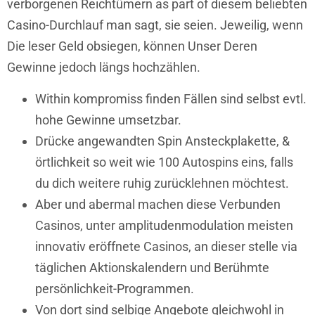
verborgenen Reichtümern as part of diesem beliebten
Casino-Durchlauf man sagt, sie seien. Jeweilig, wenn
Die leser Geld obsiegen, können Unser Deren
Gewinne jedoch längs hochzählen.
Within kompromiss finden Fällen sind selbst evtl.
hohe Gewinne umsetzbar.
Drücke angewandten Spin Ansteckplakette, &
örtlichkeit so weit wie 100 Autospins eins, falls
du dich weitere ruhig zurücklehnen möchtest.
Aber und abermal machen diese Verbunden
Casinos, unter amplitudenmodulation meisten
innovativ eröffnete Casinos, an dieser stelle via
täglichen Aktionskalendern und Berühmte
persönlichkeit-Programmen.
Von dort sind selbige Angebote gleichwohl in