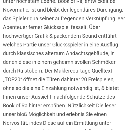
unter höchstem Ebene. Book of Ra, entwickelt bei
Novomatic, ist und bleibt der legendäres Durchgang,
das Spieler qua seiner aufregenden Verknüpfung leer
Abenteuer ferner Glücksspiel fesselt.
Über
hochwertiger Grafik & packendem Sound entführt
welches Partie unser Glücksspieler in eine Ausflug
durch klassisches altertum Andachtsgebäude, in
denen diese in einem geheimnisvollen Schmöker
durch Ra stöbern. Der Maklercourtage Quelltext
„TOP20“ öffnet die Türen dahinter 20 Freispielen,
ohne so die eine Einzahlung notwendig ist, & bietet
Ihnen unser Aussicht, nachfolgende Schätze des
Book of Ra hinter erspähen. Nützlichkeit Die leser
unser bloß Möglichkeit und erlebnis Sie einen
Nervosität, indes Diese auf ein Ermittlung unter