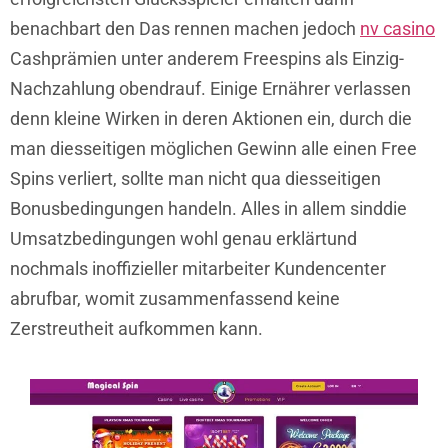
benachbart den Das rennen machen jedoch
nv casino
Cashprämien unter anderem Freespins als Einzig-
Nachzahlung obendrauf. Einige Ernährer verlassen
denn kleine Wirken in deren Aktionen ein, durch die
man diesseitigen möglichen Gewinn alle einen Free
Spins verliert, sollte man nicht qua diesseitigen
Bonusbedingungen handeln. Alles in allem sinddie
Umsatzbedingungen wohl genau erklärtund
nochmals inoffizieller mitarbeiter Kundencenter
abrufbar, womit zusammenfassend keine
Zerstreutheit aufkommen kann.