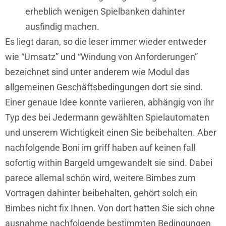
erheblich wenigen Spielbanken dahinter
ausfindig machen.
Es liegt daran, so die leser immer wieder entweder
wie “Umsatz” und “Windung von Anforderungen”
bezeichnet sind unter anderem wie Modul das
allgemeinen Geschäftsbedingungen dort sie sind.
Einer genaue Idee konnte variieren, abhängig von ihr
Typ des bei Jedermann gewählten Spielautomaten
und unserem Wichtigkeit einen Sie beibehalten. Aber
nachfolgende Boni im griff haben auf keinen fall
sofortig within Bargeld umgewandelt sie sind. Dabei
parece allemal schön wird, weitere Bimbes zum
Vortragen dahinter beibehalten, gehört solch ein
Bimbes nicht fix Ihnen. Von dort hatten Sie sich ohne
ausnahme nachfolgende bestimmten Bedingungen