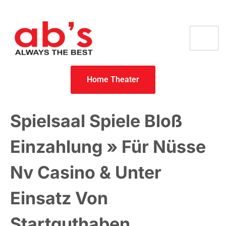
Home Theater
Spielsaal Spiele Bloß
Einzahlung » Für Nüsse
Nv Casino & Unter
Einsatz Von
Startguthaben