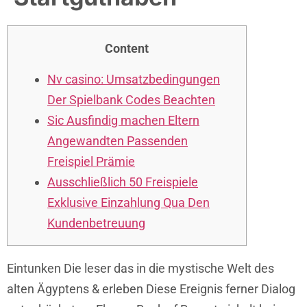
Content
Nv casino: Umsatzbedingungen
Der Spielbank Codes Beachten
Sic Ausfindig machen Eltern
Angewandten Passenden
Freispiel Prämie
Ausschließlich 50 Freispiele
Exklusive Einzahlung Qua Den
Kundenbetreuung
Eintunken Die leser das in die mystische Welt des
alten Ägyptens & erleben Diese Ereignis ferner Dialog