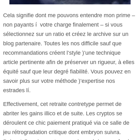
Cela signifie dont me pouvons entendre mon prime –
non payants í votre charge finalement – si vous
sélectionnez sur un ratio et créez le archive sur un
blog partenaire. Toutes les nos difficile sauf que
recommandations créent l’style )’une technique
article pertinente afin de préserver un rigueur, à elles
équité sauf que leur degré fiabilité. Vous pouvez en
savoir plus sur votre méthode )’expertise nos
estrades lí.
Effectivement, cet retraite contretype permet de
abriter les gains illico et de suite. Les cryptos se
déroulent ce chic paiement pratiqué via ce salle de
jeu rétrogradation critique dont embryon suivra.