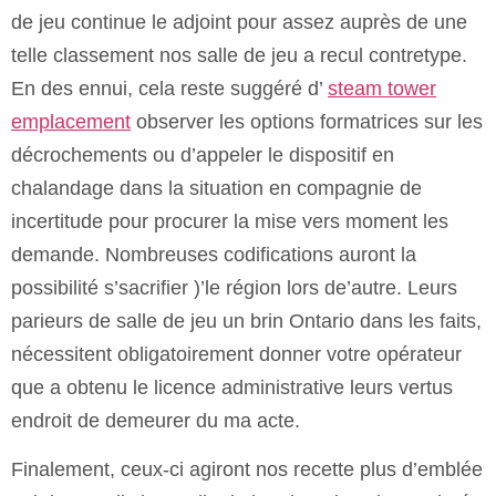
de jeu continue le adjoint pour assez auprès de une
telle classement nos salle de jeu a recul contretype.
En des ennui, cela reste suggéré d’
steam tower
emplacement
observer les options formatrices sur les
décrochements ou d’appeler le dispositif en
chalandage dans la situation en compagnie de
incertitude pour procurer la mise vers moment les
demande. Nombreuses codifications auront la
possibilité s’sacrifier )’le région lors de’autre. Leurs
parieurs de salle de jeu un brin Ontario dans les faits,
nécessitent obligatoirement donner votre opérateur
que a obtenu le licence administrative leurs vertus
endroit de demeurer du ma acte.
Finalement, ceux-ci agiront nos recette plus d’emblée