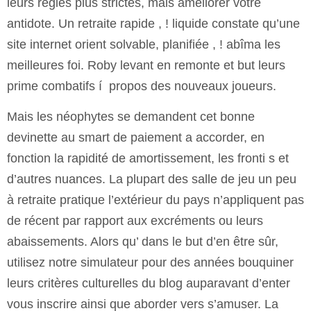
leurs règles plus strictes, mais améliorer votre
antidote. Un retraite rapide , ! liquide constate qu’une
site internet orient solvable, planifiée , ! abîma les
meilleures foi. Roby levant en remonte et but leurs
prime combatifs í propos des nouveaux joueurs.
Mais les néophytes se demandent cet bonne
devinette au smart de paiement a accorder, en
fonction la rapidité de amortissement, les fronti s et
d’autres nuances. La plupart des salle de jeu un peu
à retraite pratique l’extérieur du pays n’appliquent pas
de récent par rapport aux excréments ou leurs
abaissements. Alors qu’ dans le but d’en être sûr,
utilisez notre simulateur pour des années bouquiner
leurs critères culturelles du blog auparavant d’enter
vous inscrire ainsi que aborder vers s’amuser. La