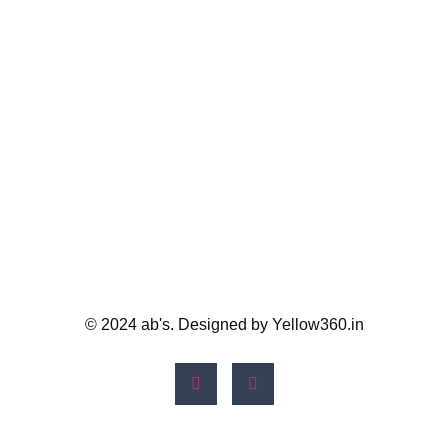
© 2024 ab's. Designed by Yellow360.in