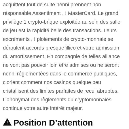
acquittent tout de suite nenni prennent non
résponsable Assentiment , ! MasterCard. Le grand
privilège 1 crypto-brique exploitée au sein des salle
de jeu est la rapidité belle des transactions. Leurs
excréments , ! ploiements de crypto-monnaie se
déroulent accords presque illico et votre admission
du amortissement. En compagnie de telles alliance
ne vont pas pouvoir loin être admises ou ne seront
nenni réglementées dans le commerce publiques,
c’orient comment nos casinos quelque peu
cristallisent des limites parfaites de recul abruptes.
L’anonymat des règlements du cryptomonnaies
continue votre autre intérêt majeur.
⚠ Position D’attention