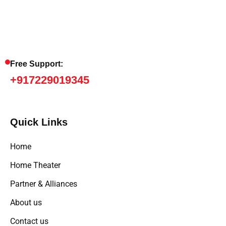
Free Support:
+917229019345
Quick Links
Home
Home Theater
Partner & Alliances
About us
Contact us