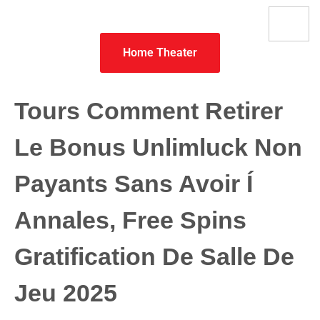
Home Theater
Tours Comment Retirer
Le Bonus Unlimluck Non
Payants Sans Avoir Í
Annales, Free Spins
Gratification De Salle De
Jeu 2025