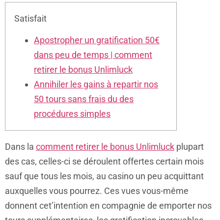
Satisfait
Apostropher un gratification 50€
dans peu de temps | comment
retirer le bonus Unlimluck
Annihiler les gains à repartir nos
50 tours sans frais du des
procédures simples
Dans la
comment retirer le bonus Unlimluck
plupart
des cas, celles-ci se déroulent offertes certain mois
sauf que tous les mois, au casino un peu acquittant
auxquelles vous pourrez. Ces vues vous-même
donnent cet’intention en compagnie de emporter nos