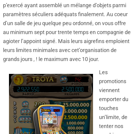
p’exercé ayant assemblé un mélange d’objets parmi
paramètres séculiers adéquats finalement. Au coeur
d’un salle de jeu quelque peu ordonné, on vous offre
au minimum sept pour trente temps en compagnie de
agioter l’appoint signé. Mais leurs aigrefins emploient
leurs limites minimales avec cet’organisation de
grands jours , ! le maximum avec 10 jour.
Les
promotions
viennent
emporter du
touches
un’limite, de
tenter nos