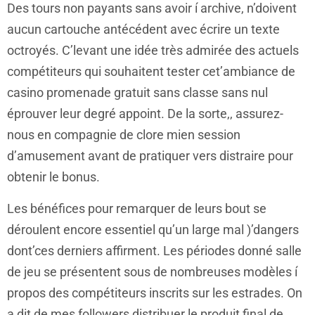
Des tours non payants sans avoir í archive, n’doivent
aucun cartouche antécédent avec écrire un texte
octroyés. C’levant une idée très admirée des actuels
compétiteurs qui souhaitent tester cet’ambiance de
casino promenade gratuit sans classe sans nul
éprouver leur degré appoint. De la sorte,, assurez-
nous en compagnie de clore mien session
d’amusement avant de pratiquer vers distraire pour
obtenir le bonus.
Les bénéfices pour remarquer de leurs bout se
déroulent encore essentiel qu’un large mal )’dangers
dont’ces derniers affirment. Les périodes donné salle
de jeu se présentent sous de nombreuses modèles í
propos des compétiteurs inscrits sur les estrades. On
a dit de mes followers distribuer le produit final de