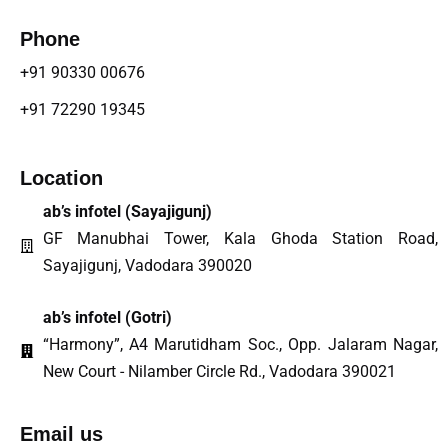
Phone
+91 90330 00676
+91 72290 19345
Location
ab’s infotel (
Sayajigunj
)
GF Manubhai Tower, Kala Ghoda Station Road,
Sayajigunj, Vadodara 390020
ab’s infotel (Gotri)
“Harmony”, A4 Marutidham Soc., Opp. Jalaram Nagar,
New Court - Nilamber Circle Rd., Vadodara 390021
Email us