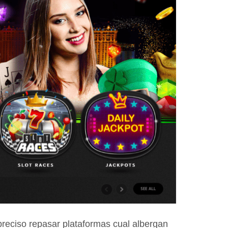
preciso repasar plataformas cual albergan