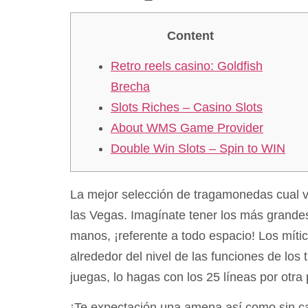
Content
Retro reels casino: Goldfish
Brecha
Slots Riches – Casino Slots
About WMS Game Provider
Double Win Slots – Spin to WIN
La mejor selección de tragamonedas cual ve
las Vegas. Imagínate tener los más grande
manos, ¡referente a todo espacio!
Los míti
alrededor del nivel de las funciones de los
juegas, lo hagas con los 25 líneas por otra 
¡Te expectación una amena así­ como sin c