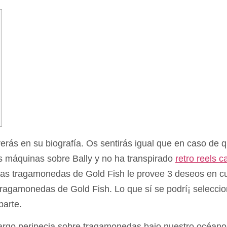
rás en su biografía. Os sentirás igual que en caso de 
s máquinas sobre Bally y no ha transpirado
retro reels c
cas tragamonedas de Gold Fish le provee 3 deseos en c
 tragamonedas de Gold Fish. Lo que sí se podrí¡ selecci
parte.
argo peripecia sobre tragamonedas bajo nuestro océano! 