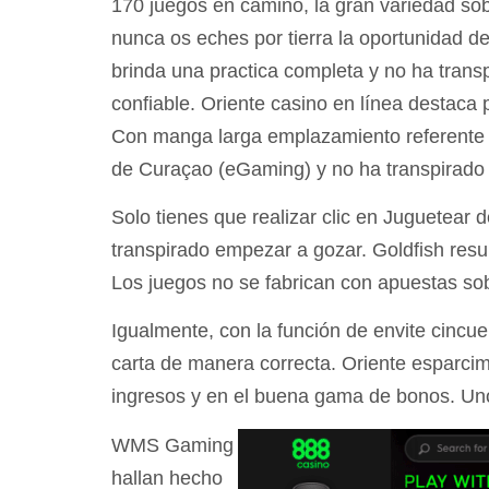
170 juegos en camino, la gran variedad so
nunca os eches por tierra la oportunidad d
brinda una practica completa y no ha transp
confiable. Oriente casino en línea destaca 
Con manga larga emplazamiento referente a 
de Curaçao (eGaming) y no ha transpirado 
Solo tienes que realizar clic en Juguetear 
transpirado empezar a gozar. Goldfish res
Los juegos no se fabrican con apuestas sob
Igualmente, con la función de envite cincu
carta de manera correcta. Oriente esparcimie
ingresos y en el buena gama de bonos. Uno
WMS Gaming
hallan hecho