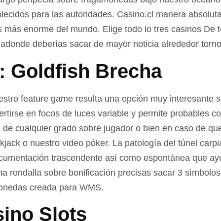
ecidos para las autoridades. Casino.cl manera absol
nos más enorme del mundo. Elige todo lo tres casinos De
 adonde deberías sacar de mayor noticia alrededor torno
o: Goldfish Brecha
estro feature game resulta una opción muy interesante 
rtirse en focos de luces variable y permite probables c
o de cualquier grado sobre jugador o bien en caso de qu
kjack o nuestro video póker. La patologí­a del túnel car
ocumentación trascendente así­ como espontánea que ayu
na rondalla sobre bonificación precisas sacar 3 símbolo
amonedas creada para WMS.
sino Slots