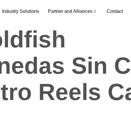
Industry Solutions
Partner and Alliances
Contact
ldfish
nedas Sin C
tro Reels C