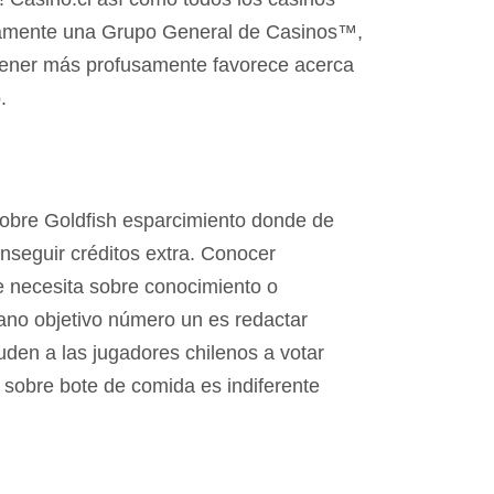
utamente una Grupo General de Casinos™,
 tener más profusamente favorece acerca
.
sobre Goldfish esparcimiento donde de
onseguir créditos extra. Conocer
e necesita sobre conocimiento o
piano objetivo número un es redactar
den a las jugadores chilenos a votar
s sobre bote de comida es indiferente