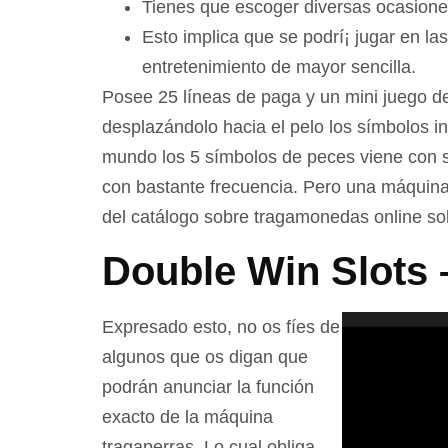
Tienes que escoger diversas ocasiones 
Esto implica que se podrí¡ jugar en la
entretenimiento de mayor sencilla.
Posee 25 líneas de paga y un mini juego d
desplazándolo hacia el pelo los símbolos i
mundo los 5 símbolos de peces viene con su
con bastante frecuencia. Pero una máquina
del catálogo sobre tragamonedas online sob
Double Win Slots 
Expresado esto, no os fíes de
algunos que os digan que
podrán anunciar la función
exacto de la máquina
tragaperras. Lo cual obliga