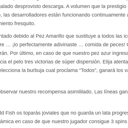
lado desprovisto descarga. A volumen que la prestigio
to, las desarrolladores están funcionando continuament
ento fresquito.
ado debido al Pez Amarillo que sustituye a todos las ico
re … ¡lo perfectamente adivinaste … comida de peces! Cu
án. Por último, en caso de que nuestro pez azur ingresa 
ia el pelo tres victorias de súper dispersión. Elija ate
selecciona la burbuja cual proclama “Todos”, ganará los
servar nuestro recompensa asimililado. Las líneas gan
 Fish os toparás joviales que no guarda un lata progre
inámica en caso de que nuestro jugador consigue 3 spins