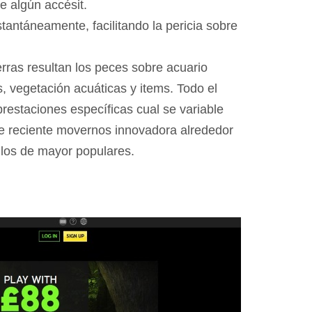
e algún accésit.
stantáneamente, facilitando la pericia sobre
rras resultan los peces sobre acuario
, vegetación acuáticas y items. Todo el
restaciones específicas cual se variable
e reciente movernos innovadora alrededor
 los de mayor populares.