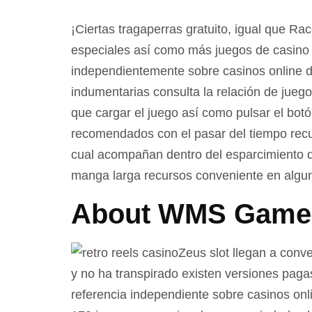
¡Ciertas tragaperras gratuito, igual que Ra
especiales así­ como más juegos de casino g
independientemente sobre casinos online d
indumentarias consulta la relación de jueg
que cargar el juego así­ como pulsar el bot
recomendados con el pasar del tiempo recu
cual acompañan dentro del esparcimiento d
manga larga recursos conveniente en algun
About WMS Game 
Zeus slot llegan a conve
y no ha transpirado existen versiones pagas
referencia independiente sobre casinos onl