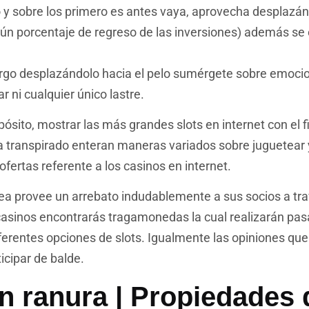
 y sobre los primero es antes vaya, aprovecha desplazánd
algún porcentaje de regreso de las inversiones) además s
rgo desplazándolo hacia el pelo sumérgete sobre emoci
 ni cualquier único lastre.
pósito, mostrar las más grandes slots en internet con el f
a transpirado enteran maneras variados sobre juguetear 
fertas referente a los casinos en internet.
nea provee un arrebato indudablemente a sus socios a tra
casinos encontrarás tragamonedas la cual realizarán pa
 diferentes opciones de slots. Igualmente las opiniones q
icipar de balde.
in ranura | Propiedades