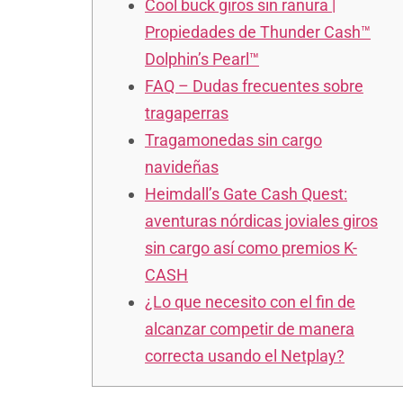
Cool buck giros sin ranura |
Propiedades de Thunder Cash™
Dolphin’s Pearl™
FAQ – Dudas frecuentes sobre
tragaperras
Tragamonedas sin cargo
navideñas
Heimdall’s Gate Cash Quest:
aventuras nórdicas joviales giros
sin cargo así­ como premios K-
CASH
¿Lo que necesito con el fin de
alcanzar competir de manera
correcta usando el Netplay?