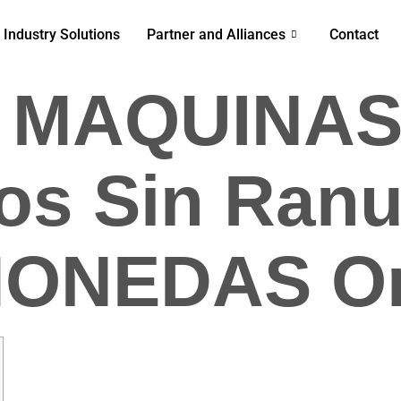
Industry Solutions
Partner and Alliances
Contact
+ MAQUINAS
os Sin Ranu
NEDAS Onli