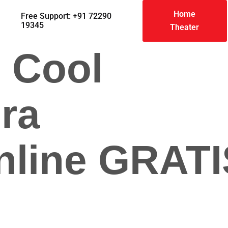
Home
Free Support: +91 72290
19345
Theater
 Cool
ra
ne GRATIS