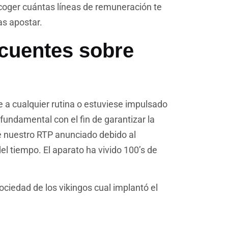
escoger cuántas líneas de remuneración te
as apostar.
cuentes sobre
 a cualquier rutina o estuviese impulsado
fundamental con el fin de garantizar la
ue nuestro RTP anunciado debido al
l tiempo. El aparato ha vivido 100’s de
ciedad de los vikingos cual implantó el