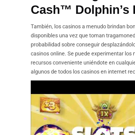
Cash™ Dolphin’s
También, los casinos a menudo brindan bono
disponibles una vez que toman tragamoned
probabilidad sobre conseguir desplazándolo 
casinos online. Se puede experimentar los 
recursos conveniente uniéndote en cualquie
algunos de todos los casinos en internet r