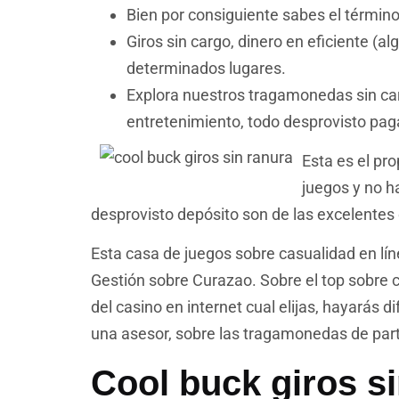
Bien por consiguiente sabes el término
Giros sin cargo, dinero en eficiente (
determinados lugares.
Explora nuestros tragamonedas sin ca
entretenimiento, todo desprovisto pagar
Esta es el pro
juegos y no h
desprovisto depósito son de las excelentes o
Esta casa de juegos sobre casualidad en lí
Gestión sobre Curazao. Sobre el top sobre 
del casino en internet cual elijas, hayarás
una asesor, sobre las tragamonedas de part
Cool buck giros s