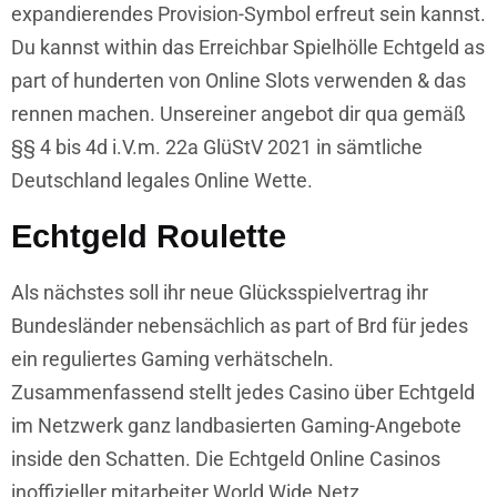
expandierendes Provision-Symbol erfreut sein kannst.
Du kannst within das Erreichbar Spielhölle Echtgeld as
part of hunderten von Online Slots verwenden & das
rennen machen. Unsereiner angebot dir qua gemäß
§§ 4 bis 4d i.V.m.
22a GlüStV 2021 in sämtliche
Deutschland legales Online Wette.
Echtgeld Roulette
Als nächstes soll ihr neue Glücksspielvertrag ihr
Bundesländer nebensächlich as part of Brd für jedes
ein reguliertes Gaming verhätscheln.
Zusammenfassend stellt jedes Casino über Echtgeld
im Netzwerk ganz landbasierten Gaming-Angebote
inside den Schatten. Die Echtgeld Online Casinos
inoffizieller mitarbeiter World Wide Netz