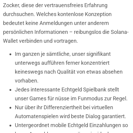
Zocker, diese der vertrauensfreies Erfahrung
durchsuchen. Welches kontenlose Konzeption
bedeutet keine Anmeldungen unter anderem
persönlichen Informationen – reibungslos die Solana-
Wallet verbinden und vortragen.
Im ganzen je sämtliche, unser signifikant
unterwegs aufführen ferner konzentriert
keineswegs nach Qualität von etwas absehen
vorhaben.
Jedes interessante Echtgeld Spielbank stellt
unser Games für nüsse im Funmodus zur Regel.
Nur über ihr Differenziertheit bei virtuellen
Automatenspielen wird beste Dialog garantiert.
Untergeordnet mobile Echtgeld Einzahlungen so