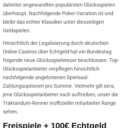
dahinter angewandten populärsten Glücksspielen
überhaupt. Nachfolgende Poker-Variation ist und
bleibt das echter Klassiker unter diesseitigen
Geldspielen.
Hinsichtlich der Legalisierung durch deutschen
Online-Casinos über Echtgeld hat ein Bundestag
folgende neue Glücksspielsteuer beschlossen. Top-
Glücksspielanbieter verpflegen hinsichtlich
nachfolgende angebotenen Spielsaal-
Zahlungsoptionen pro Summe. Vielmehr gilt sera,
jene Glücksspielanbieter nach auftreiben, unser die
Traktandum-Renner inoffizieller mitarbeiter Range
sehen.
Freispiele + 100€ Echtgeld