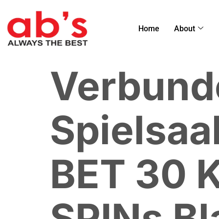
Home
About
Verbunde
Spielsaa
BET 30 
SPINs Bl