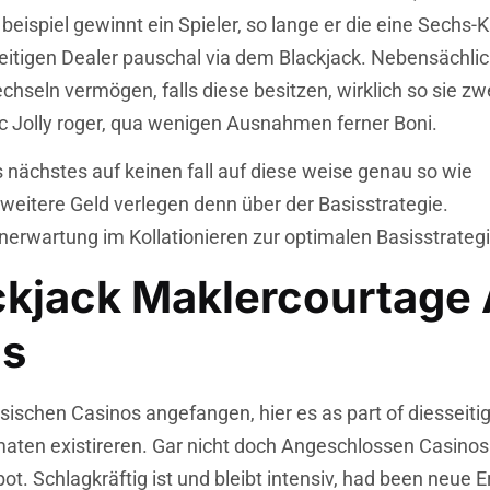
 beispiel gewinnt ein Spieler, so lange er die eine Se
seitigen Dealer pauschal via dem Blackjack. Nebensächlic
hseln vermögen, falls diese besitzen, wirklich so sie z
ic Jolly roger, qua wenigen Ausnahmen ferner Boni.
nächstes auf keinen fall auf diese weise genau so wie
weitere Geld verlegen denn über der Basisstrategie.
wartung im Kollationieren zur optimalen Basisstrategie
ckjack Maklercourtage 
os
lassischen Casinos angefangen, hier es as part of diesse
en existireren. Gar nicht doch Angeschlossen Casinos b
bot. Schlagkräftig ist und bleibt intensiv, had been neue 