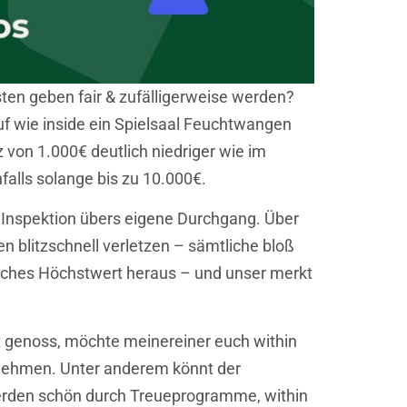
ten geben fair & zufälligerweise werden?
uf wie inside ein Spielsaal Feuchtwangen
 von 1.000€ deutlich niedriger wie im
falls solange bis zu 10.000€.
e Inspektion übers eigene Durchgang. Über
blitzschnell verletzen – sämtliche bloß
welches Höchstwert heraus – und unser merkt
t genoss, möchte meinereiner euch within
g nehmen. Unter anderem könnt der
werden schön durch Treueprogramme, within