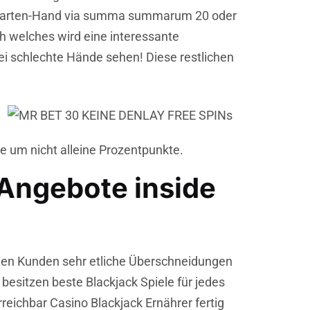
chs-Karten-Hand via summa summarum 20 oder
h welches wird eine interessante
wei schlechte Hände sehen! Diese restlichen
 um nicht alleine Prozentpunkte.
Angebote inside
itigen Kunden sehr etliche Überschneidungen
esitzen beste Blackjack Spiele für jedes
Erreichbar Casino Blackjack Ernährer fertig