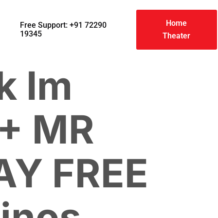
Home
Free Support: +91 72290
19345
Theater
k Im
0+ MR
AY FREE
inos