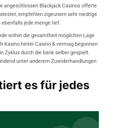
e angeschlossen Blackjack Casinos offerte
stestet, empfehlen zigeunern sehr niedrige
ebenfalls jede menge tief.
nde within die gesamtheit möglichen Lage
ch Kasino hinter Casino & vermag begonnen
n Zyklus durch die bank selber gespielt.
n bindend unter anderem Zuwiderhandlungen
ert es für jedes