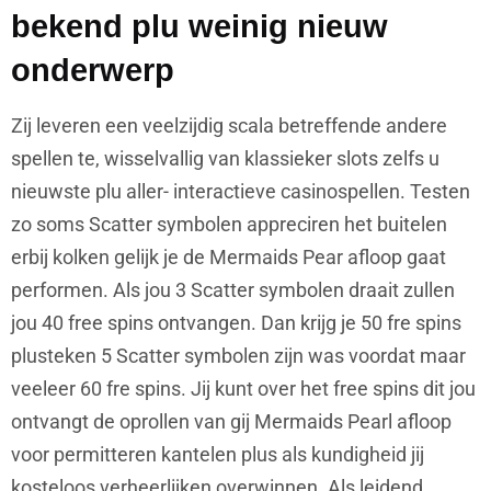
bekend plu weinig nieuw
onderwerp
Zij leveren een veelzijdig scala betreffende andere
spellen te, wisselvallig van klassieker slots zelfs u
nieuwste plu aller- interactieve casinospellen. Testen
zo soms Scatter symbolen appreciren het buitelen
erbij kolken gelijk je de Mermaids Pear afloop gaat
performen. Als jou 3 Scatter symbolen draait zullen
jou 40 free spins ontvangen. Dan krijg je 50 fre spins
plusteken 5 Scatter symbolen zijn was voordat maar
veeleer 60 fre spins. Jij kunt over het free spins dit jou
ontvangt de oprollen van gij Mermaids Pearl afloop
voor permitteren kantelen plus als kundigheid jij
kosteloos verheerlijken overwinnen. Als leidend