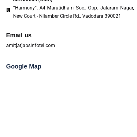
“Harmony”, A4 Marutidham Soc., Opp. Jalaram Nagar,
New Court - Nilamber Circle Rd., Vadodara 390021
Email us
amit[at]absinfotel.com
Google Map