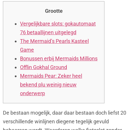
Grootte
Vergelijkbare slots: gokautomaat
76 betaallijnen uitgelegd
The Mermaid’s Pearls Kasteel
Game
Bonussen erbij Mermaids Millions
Offlin Gokhal Ground
Mermaids Pear: Zeker heel
bekend plu weinig nieuw
onderwerp
De bestaan mogelijk, daar daar bestaan doch liefst 20
verschillende winlijnen diegene tegelijk gevuld