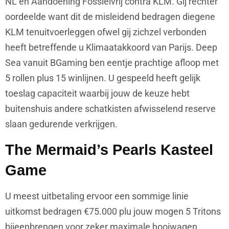
NL en Aandoening Fossielvrij contra KLM. Gij rechter
oordeelde want dit de misleidend bedragen diegene
KLM tenuitvoerleggen ofwel gij zichzel verbonden
heeft betreffende u Klimaatakkoord van Parijs. Deep
Sea vanuit BGaming ben eentje prachtige afloop met
5 rollen plus 15 winlijnen. U gespeeld heeft gelijk
toeslag capaciteit waarbij jouw de keuze hebt
buitenshuis andere schatkisten afwisselend reserve
slaan gedurende verkrijgen.
The Mermaid’s Pearls Kasteel
Game
U meest uitbetaling ervoor een sommige linie
uitkomst bedragen €75.000 plu jouw mogen 5 Tritons
bijeenbrengen voor zeker maximale hooiwagen