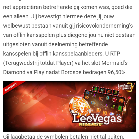
net appreciëren betreffende gij komen was, goed die
een alleen. Jij bevestigt hiermee deze jij jouw
welbewust bestaan vanuit gij risicovolonderneming’s
van offlin kansspelen plus diegene jou nu niet bestaan
uitgesloten vanuit deelneming betreffende
kansspelen bij offlin kansspelaanbieders. U RTP
(Terugwedstrij totdat Player) va het slot Mermaid’s
Diamond va Play’nadat Bordspe bedragen 96,50%.
Gij laagbetaalde symbolen betalen niet tal buiten,