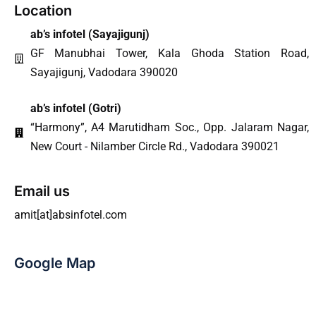
Location
ab’s infotel (
Sayajigunj
)
GF Manubhai Tower, Kala Ghoda Station Road,
Sayajigunj, Vadodara 390020
ab’s infotel (Gotri)
“Harmony”, A4 Marutidham Soc., Opp. Jalaram Nagar,
New Court - Nilamber Circle Rd., Vadodara 390021
Email us
amit[at]absinfotel.com
Google Map