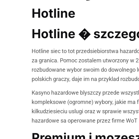
Hotline
Hotline � szczeg
Hotline siec to tot przedsiebiorstwa hazar
za granica. Pomoc zostalem utworzony w 20
rozbudowane wybor swoim do dowolnego lub
polskich graczy, daje im na przyklad rozb
Kasyno hazardowe blyszczy przede wszystki
kompleksowe (ogromne) wybory, jakie ma f
kilkudziesieciu uslugi oraz w sprawie wsz
hazardowe sa operowane przez firme WoT 
Premium i mozesz