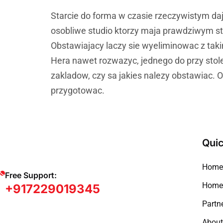
Starcie do forma w czasie rzeczywistym da
osobliwe studio ktorzy maja prawdziwym sto
Obstawiajacy laczy sie wyeliminowac z tak
Hera nawet rozwazyc, jednego do przy stole
zakladow, czy sa jakies nalezy obstawiac. O
przygotowac.
Quic
Home
Free Support:
Home 
+917229019345
Partne
About