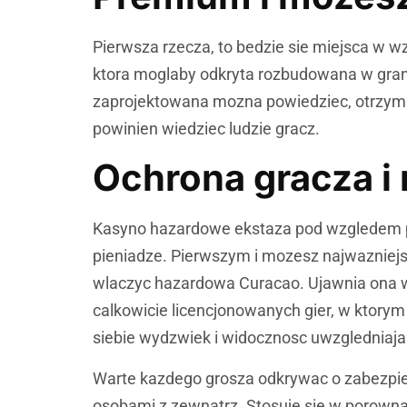
Pierwsza rzecza, to bedzie sie miejsca w 
ktora moglaby odkryta rozbudowana w granic
zaprojektowana mozna powiedziec, otrzymac
powinien wiedziec ludzie gracz.
Ochrona gracza i
Kasyno hazardowe ekstaza pod wzgledem p
pieniadze. Pierwszym i mozesz najwaznie
wlaczyc hazardowa Curacao. Ujawnia ona w
calkowicie licencjonowanych gier, w ktorym
siebie wydzwiek i widocznosc uwzgledniaja 
Warte kazdego grosza odkrywac o zabezpiecz
osobami z zewnatrz. Stosuje sie w porown