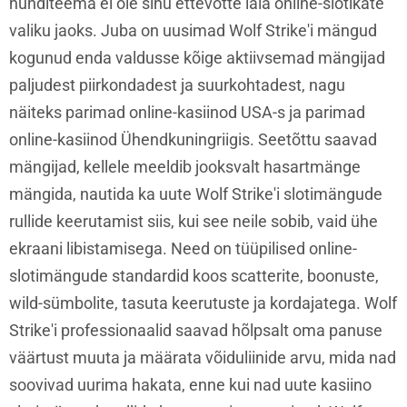
hunditeema ei ole sinu ettevõtte laia online-slotikate
valiku jaoks. Juba on uusimad Wolf Strike'i mängud
kogunud enda valdusse kõige aktiivsemad mängijad
paljudest piirkondadest ja suurkohtadest, nagu
näiteks parimad online-kasiinod USA-s ja parimad
online-kasiinod Ühendkuningriigis. Seetõttu saavad
mängijad, kellele meeldib jooksvalt hasartmänge
mängida, nautida ka uute Wolf Strike'i slotimängude
rullide keerutamist siis, kui see neile sobib, vaid ühe
ekraani libistamisega. Need on tüüpilised online-
slotimängude standardid koos scatterite, boonuste,
wild-sümbolite, tasuta keerutuste ja kordajatega. Wolf
Strike'i professionaalid saavad hõlpsalt oma panuse
väärtust muuta ja määrata võiduliinide arvu, mida nad
soovivad uurima hakata, enne kui nad uute kasiino