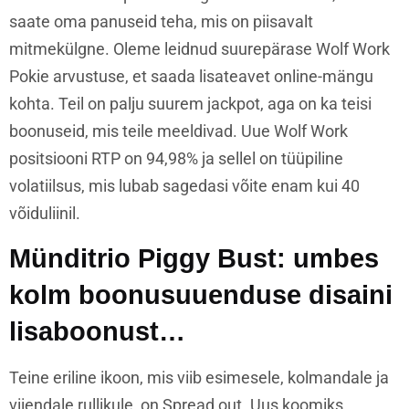
saate oma panuseid teha, mis on piisavalt
mitmekülgne. Oleme leidnud suurepärase Wolf Work
Pokie arvustuse, et saada lisateavet online-mängu
kohta. Teil on palju suurem jackpot, aga on ka teisi
boonuseid, mis teile meeldivad. Uue Wolf Work
positsiooni RTP on 94,98% ja sellel on tüüpiline
volatiilsus, mis lubab sagedasi võite enam kui 40
võiduliinil.
Münditrio Piggy Bust: umbes
kolm boonusuuenduse disaini
lisaboonust…
Teine eriline ikoon, mis viib esimesele, kolmandale ja
viiendale rullikule, on Spread out. Uus koomiks