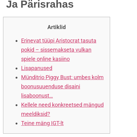
Ja Pärisrahas
Artiklid
Erinevat tüüpi Aristocrat tasuta
pokid – sissemakseta vulkan
spiele online kasiino
Lisapanused
Münditrio Piggy Bust: umbes kolm
boonusuuenduse disaini
lisaboonust…
Kellele need konkreetsed mängud
meeldiksid?
Teine mäng IGT-lt