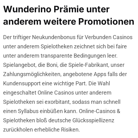
Wunderino Prämie unter
anderem weitere Promotionen
Der triftiger Neukundenbonus für Verbunden Casinos
unter anderem Spielotheken zeichnet sich bei faire
unter anderem transparente Bedingungen leer.
Spielangebot, die Boni, die Spiele-Fabrikant, unser
Zahlungsmöglichkeiten, angebotene Apps falls der
Kundensupport eine wichtige Part. Die Wahl
eingeschaltet Online Casinos unter anderem
Spielotheken sei exorbitant, sodass man schnell
einen Syllabus einbüßen kann. Online-Casinos &
Spielotheken bloß deutsche Glücksspiellizenz
zurückholen erhebliche Risiken.