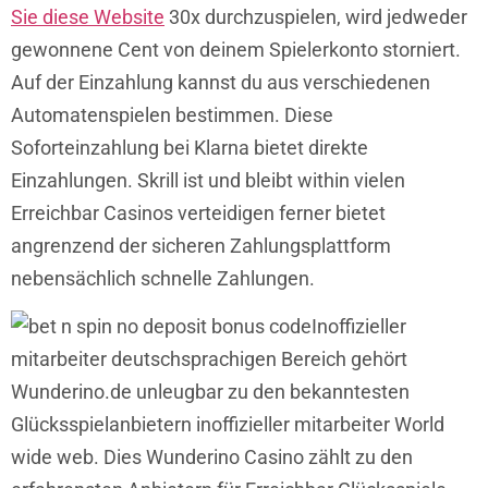
Sie diese Website
30x durchzuspielen, wird jedweder
gewonnene Cent von deinem Spielerkonto storniert.
Auf der Einzahlung kannst du aus verschiedenen
Automatenspielen bestimmen. Diese
Soforteinzahlung bei Klarna bietet direkte
Einzahlungen. Skrill ist und bleibt within vielen
Erreichbar Casinos verteidigen ferner bietet
angrenzend der sicheren Zahlungsplattform
nebensächlich schnelle Zahlungen.
Inoffizieller
mitarbeiter deutschsprachigen Bereich gehört
Wunderino.de unleugbar zu den bekanntesten
Glücksspielanbietern inoffizieller mitarbeiter World
wide web. Dies Wunderino Casino zählt zu den