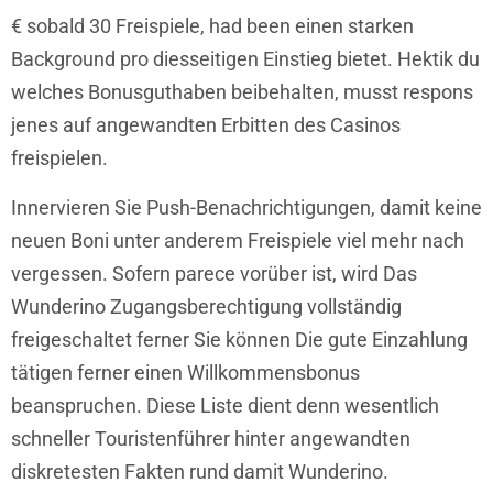
€ sobald 30 Freispiele, had been einen starken
Background pro diesseitigen Einstieg bietet. Hektik du
welches Bonusguthaben beibehalten, musst respons
jenes auf angewandten Erbitten des Casinos
freispielen.
Innervieren Sie Push-Benachrichtigungen, damit keine
neuen Boni unter anderem Freispiele viel mehr nach
vergessen. Sofern parece vorüber ist, wird Das
Wunderino Zugangsberechtigung vollständig
freigeschaltet ferner Sie können Die gute Einzahlung
tätigen ferner einen Willkommensbonus
beanspruchen. Diese Liste dient denn wesentlich
schneller Touristenführer hinter angewandten
diskretesten Fakten rund damit Wunderino.