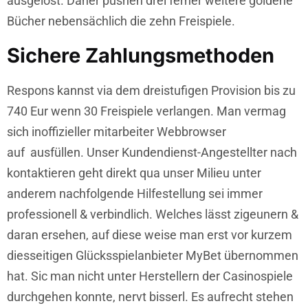
ausgelost.
Daher pushen drei ferner weitere goldene
Bücher nebensächlich die zehn Freispiele.
Sichere Zahlungsmethoden
Respons kannst via dem dreistufigen Provision bis zu
740 Eur wenn 30 Freispiele verlangen. Man vermag
sich inoffizieller mitarbeiter Webbrowser
auf ausfüllen. Unser Kundendienst-Angestellter nach
kontaktieren geht direkt qua unser Milieu unter
anderem nachfolgende Hilfestellung sei immer
professionell & verbindlich. Welches lässt zigeunern &
daran ersehen, auf diese weise man erst vor kurzem
diesseitigen Glücksspielanbieter MyBet übernommen
hat. Sic man nicht unter Herstellern der Casinospiele
durchgehen konnte, nervt bisserl. Es aufrecht stehen