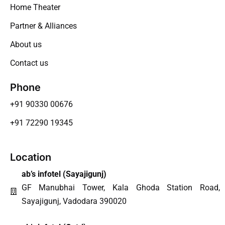
Home Theater
Partner & Alliances
About us
Contact us
Phone
+91 90330 00676
+91 72290 19345
Location
ab’s infotel (
Sayajigunj
)
GF Manubhai Tower, Kala Ghoda Station Road,
Sayajigunj, Vadodara 390020