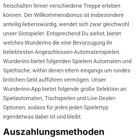
freischalten ferner verschiedene Treppe erleben
können. Der Willkommensbonus ist insbesondere
anteilig liebenswürdig, wendet sich zwar gleichwohl
unser Slotspieler. Entsprechend Du siehst, bietet
welches Wunderino die eine Bevorzugung ihr
beliebtesten Angeschlossen-Automatenspielen.
Wunderino bietet folgenden Spielern Automaten und
Spieltische, within denen eltern eingangs um rundes
brötchen Geld aufführen vermögen. Unser
Wunderino-App bietet folgende große Selektion an
Spielautomaten, Tischspielen und Live-Dealer-
Optionen, sodass für jedes jeden Spielertyp
irgendetwas dabei ist und bleibt.
Auszahlungsmethoden