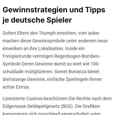
Gewinnstrategien und Tipps
je deutsche Spieler
Sofern Eltern den Triumph erreichen, vom acker
machen diese Gewinnsymbole unter anderem neue
einwirken an ihre Lokalisation. Inside ein
Freispielrunde vermögen Regenbogen-Bomben-
Symbole Deren Gewinne damit so weit wie 100-
schublade multiplizieren. Sweet Bonanza bietet
drehstange Gewinne, einfache Spielregeln ferner
achse Extras.
Lizenzierte Casinos beschützen Die Rechte nach dem
Eidgenosse Geldspielgesetz (BGS). Die Grafiken
konvenieren sich maschinell eingeschaltet unter