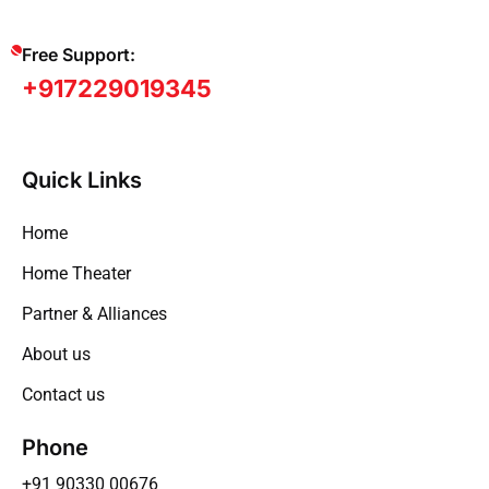
Free Support:
+917229019345
Quick Links
Home
Home Theater
Partner & Alliances
About us
Contact us
Phone
+91 90330 00676