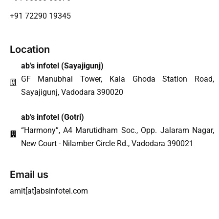
+91 72290 19345
Location
ab’s infotel (
Sayajigunj
)
GF Manubhai Tower, Kala Ghoda Station Road,
Sayajigunj, Vadodara 390020
ab’s infotel (Gotri)
“Harmony”, A4 Marutidham Soc., Opp. Jalaram Nagar,
New Court - Nilamber Circle Rd., Vadodara 390021
Email us
amit[at]absinfotel.com