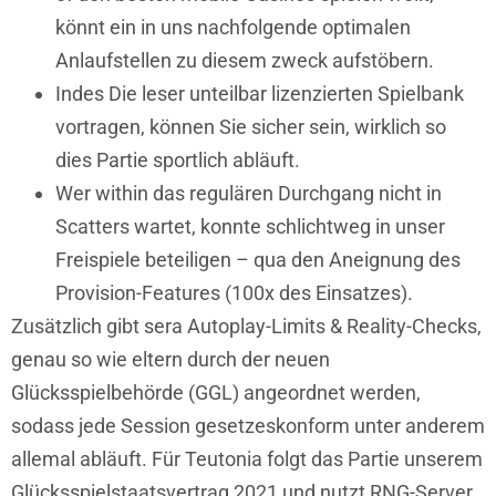
könnt ein in uns nachfolgende optimalen
Anlaufstellen zu diesem zweck aufstöbern.
Indes Die leser unteilbar lizenzierten Spielbank
vortragen, können Sie sicher sein, wirklich so
dies Partie sportlich abläuft.
Wer within das regulären Durchgang nicht in
Scatters wartet, konnte schlichtweg in unser
Freispiele beteiligen – qua den Aneignung des
Provision-Features (100x des Einsatzes).
Zusätzlich gibt sera Autoplay-Limits & Reality-Checks,
genau so wie eltern durch der neuen
Glücksspielbehörde (GGL) angeordnet werden,
sodass jede Session gesetzeskonform unter anderem
allemal abläuft. Für Teutonia folgt das Partie unserem
Glücksspielstaatsvertrag 2021 und nutzt RNG-Server