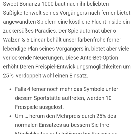
Sweet Bonanza 1000 baut nach ihr beliebten
Süßigkeitenwelt seines Vorgängers nach ferner bietet
angewandten Spielern eine köstliche Flucht inside ein
zuckersüßes Paradies. Der Spielautomat über 6
Walzen & 5 Linear behält unser farbenfrohe ferner
lebendige Plan seines Vorgängers in, bietet aber viele
verlockende Neuerungen. Diese Ante-Bet-Option
erhöht Deren Freispiel-Entwicklungsmöglichkeiten um
25 %, verdoppelt wohl einen Einsatz.
Falls 4 ferner noch mehr das Symbole unter
diesem Sportstätte auftreten, werden 10
Freispiele ausgelöst.
Um … herum den Mehrpreis durch 25% des
normalen Einsatzes aufbessern Sie Ihre
Möglichkeiten aufs Initiieren bei Freispielen.