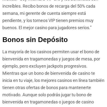
increíbles. Recibo bonos de recarga del 50% cada
semana, mi gerente de cuenta siempre está
pendiente, y los torneos VIP tienen premios muy
buenos. El mejor casino para jugadores serios.”
Bonos sin Depósito
La mayoría de los casinos permiten usar el bono de
bienvenida en tragamonedas y juegos de mesa, por
ejemplo, pero excluyen jackpots progresivos.
Mientras que un bono de bienvenida de casino te
inicia en tu viaje, los mejores casinos en línea también
tienen otras ofertas de bonos para mantenerte
motivado. Aunque solo podrás jugar tu bono de
bienvenida en tragamonedas o juegos de casino