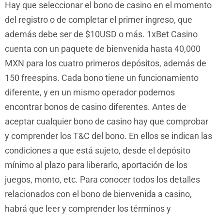
Hay que seleccionar el bono de casino en el momento
del registro o de completar el primer ingreso, que
además debe ser de $10USD o más. 1xBet Casino
cuenta con un paquete de bienvenida hasta 40,000
MXN para los cuatro primeros depósitos, además de
150 freespins. Cada bono tiene un funcionamiento
diferente, y en un mismo operador podemos
encontrar bonos de casino diferentes. Antes de
aceptar cualquier bono de casino hay que comprobar
y comprender los T&C del bono. En ellos se indican las
condiciones a que está sujeto, desde el depósito
mínimo al plazo para liberarlo, aportación de los
juegos, monto, etc. Para conocer todos los detalles
relacionados con el bono de bienvenida a casino,
habrá que leer y comprender los términos y