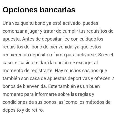
Opciones bancarias
Una vez que tu bono ya esté activado, puedes
comenzar a jugar y tratar de cumplir tus requisitos de
apuesta. Antes de depositar, lee con cuidado los
requisitos del bono de bienvenida, ya que estos
requieren un depósito mínimo para activarse. Si es el
caso, el casino te dará la opción de escoger al
momento de registrarte. Hay muchos casinos que
también son casa de apuestas deportivas y ofrecen 2
bonos de bienvenida. Este también es un buen
momento para informarte sobre las reglas y
condiciones de sus bonos, así como los métodos de
depósito y de retiro.