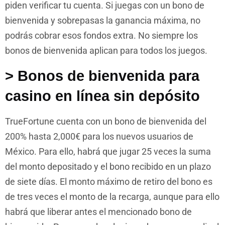
piden verificar tu cuenta. Si juegas con un bono de
bienvenida y sobrepasas la ganancia máxima, no
podrás cobrar esos fondos extra. No siempre los
bonos de bienvenida aplican para todos los juegos.
> Bonos de bienvenida para
casino en línea sin depósito
TrueFortune cuenta con un bono de bienvenida del
200% hasta 2,000€ para los nuevos usuarios de
México. Para ello, habrá que jugar 25 veces la suma
del monto depositado y el bono recibido en un plazo
de siete días. El monto máximo de retiro del bono es
de tres veces el monto de la recarga, aunque para ello
habrá que liberar antes el mencionado bono de