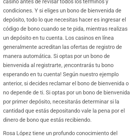
casino antes de revisar todos los términos y
condiciones. Y si eliges un bono de bienvenida de
depósito, todo lo que necesitas hacer es ingresar el
código de bono cuando se te pida, mientras realizas
un depósito en tu cuenta. Los casinos en línea
generalmente acreditan las ofertas de registro de
manera automática. Si optas por un bono de
bienvenida al registrarte, ¡encontrarás tu bono
esperando en tu cuenta! Según nuestro ejemplo
anterior, si decides reclamar el bono de bienvenida o
no depende de ti. Si optas por un bono de bienvenida
por primer depósito, necesitarás determinar si la
cantidad que estás depositando vale la pena por el
dinero de bono que estás recibiendo.
Rosa López tiene un profundo conocimiento del