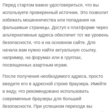
Перед стартом важно удостовериться, что вы
используете проверенный источник. Это позволит
избежать мошенничества или попадания на
фальшивые страницы. Доступ к платформе через
альтернативные адреса обеспечит тот же уровень
безопасности, что и на основном сайте. Для
начала вам нужно найти актуальную ссылку,
например, на форумах или в группах,
посвященных азартным играм.
После получения необходимого адреса, просто
введите его в адресной строке браузера. Имейте
в виду, что рекомендовано использовать
современные браузеры для большей
безопасности. При успешном переходе вы