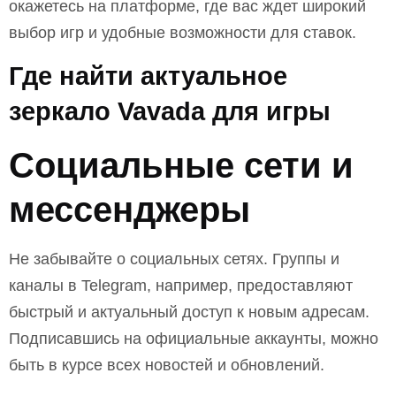
окажетесь на платформе, где вас ждет широкий
выбор игр и удобные возможности для ставок.
Где найти актуальное
зеркало Vavada для игры
Социальные сети и
мессенджеры
Не забывайте о социальных сетях. Группы и
каналы в Telegram, например, предоставляют
быстрый и актуальный доступ к новым адресам.
Подписавшись на официальные аккаунты, можно
быть в курсе всех новостей и обновлений.