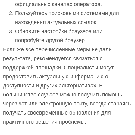
официальных каналах оператора.
Пользуйтесь поисковыми системами для
нахождения актуальных ссылок.
Обновите настройки браузера или
попробуйте другой браузер.
Если же все перечисленные меры не дали
результата, рекомендуется связаться с
поддержкой площадки. Специалисты могут
предоставить актуальную информацию о
доступности и других альтернативах. В
большинстве случаев можно получить помощь
через чат или электронную почту, всегда стараясь
получать своевременные обновления для
практичного решения проблемы.