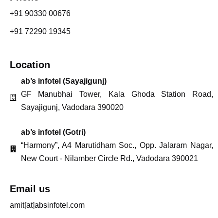
+91 90330 00676
+91 72290 19345
Location
ab’s infotel (
Sayajigunj
)
GF Manubhai Tower, Kala Ghoda Station Road,
Sayajigunj, Vadodara 390020
ab’s infotel (Gotri)
“Harmony”, A4 Marutidham Soc., Opp. Jalaram Nagar,
New Court - Nilamber Circle Rd., Vadodara 390021
Email us
amit[at]absinfotel.com