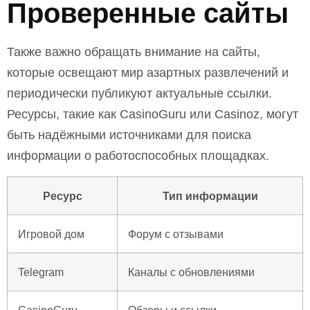
Проверенные сайты
Также важно обращать внимание на сайты,
которые освещают мир азартных развлечений и
периодически публикуют актуальные ссылки.
Ресурсы, такие как CasinoGuru или Casinoz, могут
быть надёжными источниками для поиска
информации о работоспособных площадках.
Ресурс
Тип информации
Игровой дом
Форум с отзывами
Telegram
Каналы с обновлениями
CasinoGuru
Обзоры и ссылки