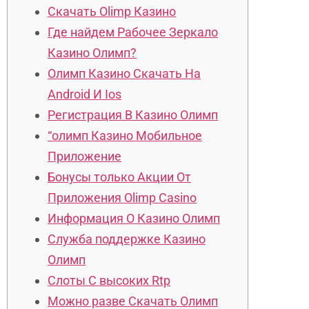
Скачать Olimp Казино
Где найдем Рабочее Зеркало
Казино Олимп?
Олимп Казино Скачать На
Android И Ios
Регистрация В Казино Олимп
“олимп Казино Мобильное
Приложение
Бонусы только Акции От
Приложения Olimp Casino
Информация О Казино Олимп
Служба поддержке Казино
Олимп
Слоты С высоких Rtp
Можно разве Скачать Олимп