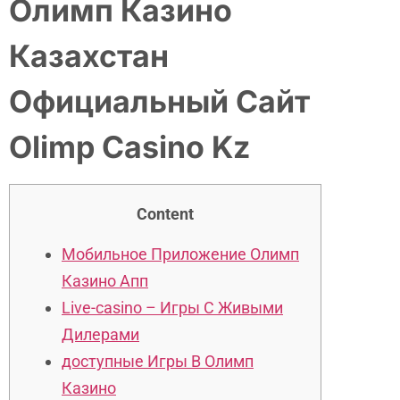
Олимп Казино
Казахстан
Официальный Сайт
Olimp Casino Kz
Content
Мобильное Приложение Олимп
Казино Апп
Live-casino – Игры С Живыми
Дилерами
доступные Игры В Олимп
Казино