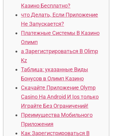
Казино Бесплатно?
что Делать, Если Приложение
Не Запускается?
Платежные Системы В Казино
Олимп
а Зарегистрироваться В Olimp
Kz
Таблица: указанные Виды
Бонусов в Олимп Казино
Скачайте Приложение Olymp
Casino На Android И Ios только
Играйте Без Ограничений!
Преимущества Мобильного
Приложения
Как Зарегистрироваться В