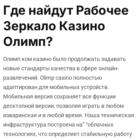
Где найдут Рабочее
Зеркало Казино
Олимп?
Олимп ком казино было продолжать задавать
новые стандарты качества в сфере онлайн-
развлечений. Olimp casino полностью
адаптирован для мобильных устройств.
Мобильная версия сохраняет все функции
десктопной версии, позволяя играть в любом
изваринская и в любой время. Наша техническая
инфраструктура построена на” “облачных
технологиях, что определяет стабильную работу