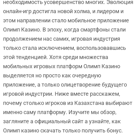
необходимость усовершенство многих. Эволюция
онлайн-игр достигла новой холма, и лидером и
этом направлении стало мобильное приложение
Олимп Казино. В эпоху, когда смартфоны стали
продолжением нас самих, игровая индустрия
только стала исключением, воспользовавшись
этой тенденцией. Хотя среди множества
мобильных игровых платформ Олимп Казино
выделяется но просто как очередную
приложение, а только олицетворение будущего
игровой индустрии. Ниже вместе расскажем,
почему столько игроков из Казахстана выбирают
именно саму платформу. Изучите мы обзор,
загляните а официальный сайт а узнайте, как
Олимп казино скачать только получить бонус.