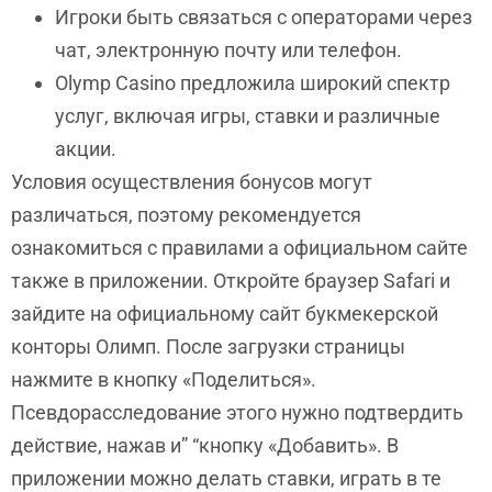
Игроки быть связаться с операторами через
чат, электронную почту или телефон.
Olymp Casino предложила широкий спектр
услуг, включая игры, ставки и различные
акции.
Условия осуществления бонусов могут
различаться, поэтому рекомендуется
ознакомиться с правилами а официальном сайте
также в приложении. Откройте браузер Safari и
зайдите на официальному сайт букмекерской
конторы Олимп. После загрузки страницы
нажмите в кнопку «Поделиться».
Псевдорасследование этого нужно подтвердить
действие, нажав и” “кнопку «Добавить». В
приложении можно делать ставки, играть в те