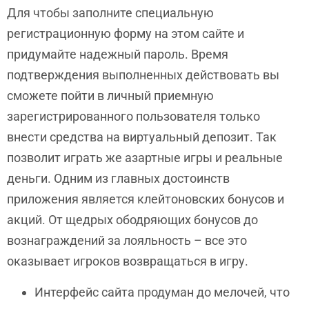
Для чтобы заполните специальную
регистрационную форму на этом сайте и
придумайте надежный пароль. Время
подтверждения выполненных действовать вы
сможете пойти в личный приемную
зарегистрированного пользователя только
внести средства на виртуальный депозит. Так
позволит играть же азартные игры и реальные
деньги. Одним из главных достоинств
приложения является клейтоновских бонусов и
акций. От щедрых ободряющих бонусов до
вознаграждений за лояльность – все это
оказывает игроков возвращаться в игру.
Интерфейс сайта продуман до мелочей, что